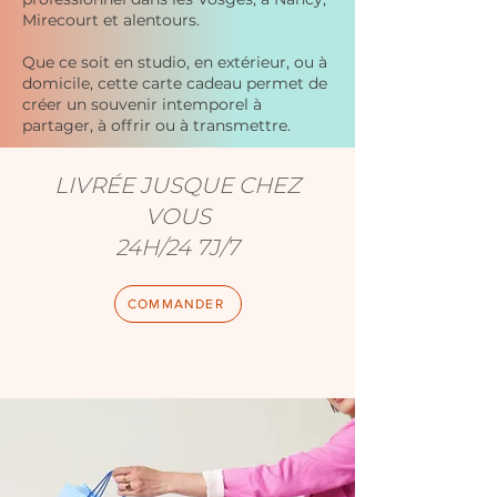
Mirecourt et alentours.
Que ce soit en studio, en extérieur, ou à
domicile, cette carte cadeau permet de
créer un souvenir intemporel à
partager, à offrir ou à transmettre.
LIVRÉE JUSQUE CHEZ
VOUS
24H/24 7J/7
COMMANDER