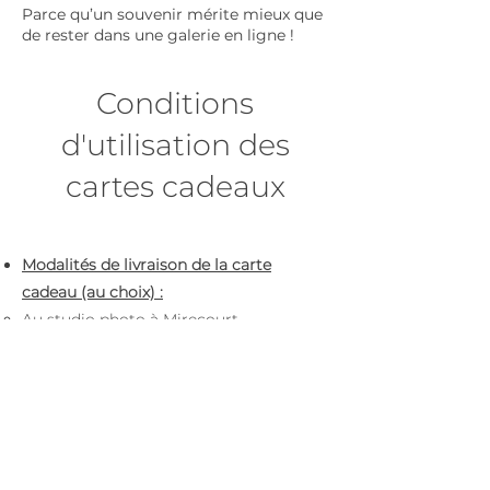
Parce qu’un souvenir mérite mieux que
de rester dans une galerie en ligne !
Conditions
d'utilisation des
cartes cadeaux
Modalités de livraison de la carte
cadeau (au choix) :
Au studio photo à Mirecourt
(uniquement sur RDV)
Envoi du visuel imprimable
instantanément (même à minuit pour
les retardataires :) )
Livraison postale d'une carte cadeau
(sous un délai de 5 jours ouvrés)