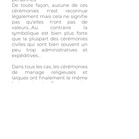
De toute façon, aucune de ces
cérémonies n'est reconnue
légalement mais cela ne signifie
pas qu'elles n'ont pas de
valeurs...Au contraire la
symbolique est bien plus forte
que la pluspart des cérémonies
civiles qui sont bien souvent un
peu trop administratives et
expéditives...
Dans tous les cas, les cérémonies
de mariage religieuses et
laïques ont finalement le même
but, qui est d’honorer votre
amour ! Faites vous plaisir et
organisez une cérémonie
mariage qui vous ressemble !