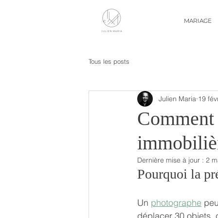
MARIAGE
Tous les posts
Julien Maria
19 févr
Comment p
immobilièr
Dernière mise à jour :
2 m
Pourquoi la pr
Un 
photographe
 peu
déplacer 30 objets, c