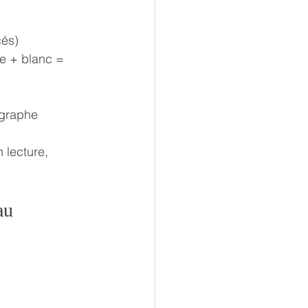
cés)
e + blanc = 
ographe 
 lecture, 
au 