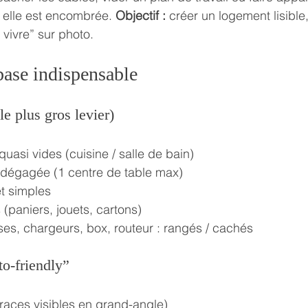
 elle est encombrée. 
Objectif :
 créer un logement lisible
à vivre” sur photo.
 base indispensable
e plus gros levier)
quasi vides (cuisine / salle de bain)
dégagée (1 centre de table max)
t simples
 (paniers, jouets, cartons)
ses, chargeurs, box, routeur : rangés / cachés
o-friendly”
traces visibles en grand-angle)