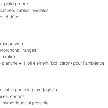
s, plaid propre
achée, câbles invisibles
es et déco
presque vide
/torchons : rangés
ou retiré
e planche + 1 joli élément (bol, citron) pour l’ambiance
c’est la photo la plus “jugée”)
lises, cartons
t symétriques si possible