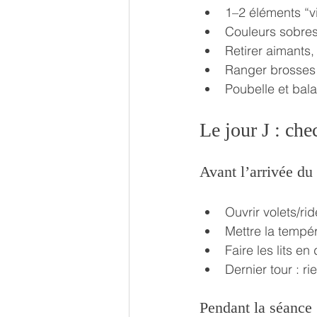
1–2 éléments “vi
Couleurs sobres 
Retirer aimants,
Ranger brosses 
Poubelle et bal
Le jour J : che
Avant l’arrivée du
Ouvrir volets/ri
Mettre la tempér
Faire les lits en
Dernier tour : r
Pendant la séance