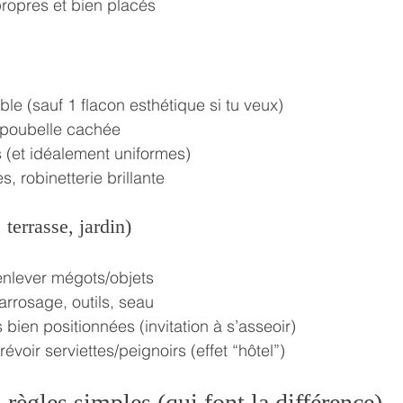
propres et bien placés
ible (sauf 1 flacon esthétique si tu veux)
 poubelle cachée
s (et idéalement uniformes)
s, robinetterie brillante
 terrasse, jardin)
 enlever mégots/objets
arrosage, outils, seau
 bien positionnées (invitation à s’asseoir)
évoir serviettes/peignoirs (effet “hôtel”)
 règles simples (qui font la différence)