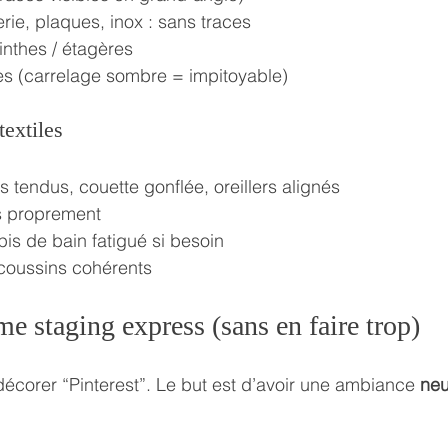
erie, plaques, inox : sans traces
inthes / étagères
s (carrelage sombre = impitoyable)
textiles
ps tendus, couette gonflée, oreillers alignés
es proprement
is de bain fatigué si besoin
 coussins cohérents
e staging express (sans en faire trop)
décorer “Pinterest”. Le but est d’avoir une ambiance 
neu