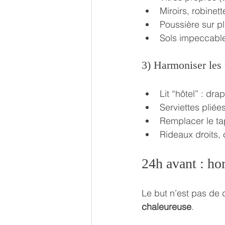
Miroirs, robinett
Poussière sur pl
Sols impeccable
3) Harmoniser les 
Lit “hôtel” : dra
Serviettes plié
Remplacer le tap
Rideaux droits,
24h avant : hom
Le but n’est pas de 
chaleureuse
.