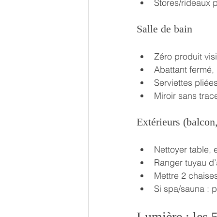
Stores/rideaux 
Salle de bain
Zéro produit vis
Abattant fermé,
Serviettes pliée
Miroir sans trace
Extérieurs (balcon,
Nettoyer table,
Ranger tuyau d’
Mettre 2 chaises
Si spa/sauna : pr
Lumière : les 5