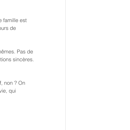
 famille est 
ours de 
-mêmes. Pas de 
tions sincères. 
f, non ? On 
ie, qui 