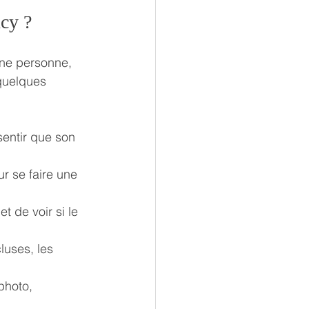
cy ?
nne personne, 
quelques 
sentir que son 
ur se faire une 
 de voir si le 
cluses, les 
photo, 