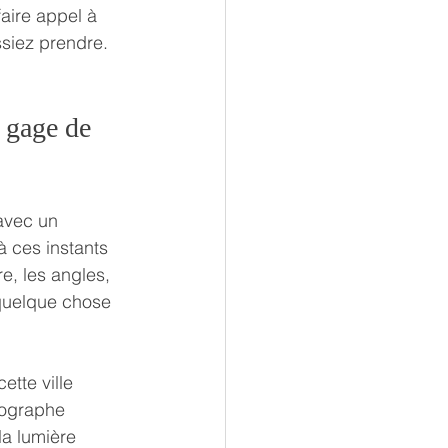
aire appel à 
ssiez prendre.
 gage de 
avec un 
à ces instants 
e, les angles, 
 quelque chose 
tte ville 
tographe 
la lumière 