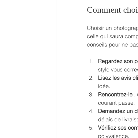
Comment chois
Choisir un photograp
celle qui saura comp
conseils pour ne pas
Regardez son po
style vous corr
Lisez les avis cl
idée.
Rencontrez-le
 :
courant passe.
Demandez un de
délais de livrais
Vérifiez ses co
polyvalence.