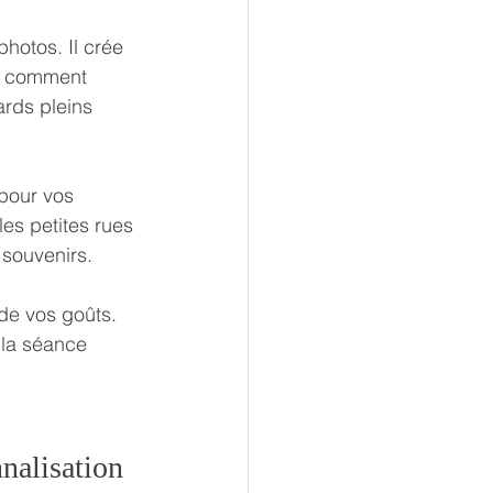
otos. Il crée 
s, comment 
ards pleins 
 pour vos 
es petites rues 
 souvenirs.
de vos goûts. 
 la séance 
nalisation 