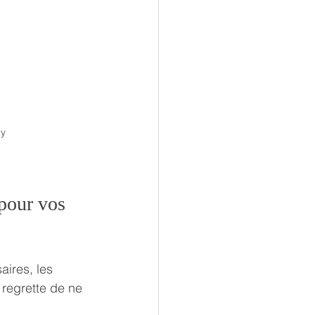
cy
pour vos 
ires, les 
n regrette de ne 